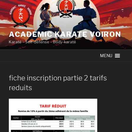
Skip
to
content
ACADEMIC KARATE VOIRON
Karaté – Self-défense – Body-karaté
MENU
fiche inscription partie 2 tarifs
reduits