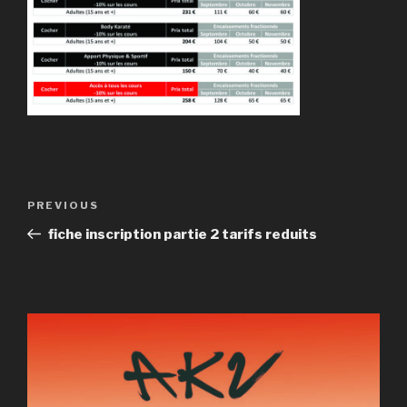
Post
Previous
PREVIOUS
navigation
Post
fiche inscription partie 2 tarifs reduits