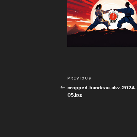
Post
Previous
PREVIOUS
navigation
Post
cropped-bandeau-akv-2024-
05.jpg