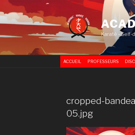
Skip
to
content
ACAD
Karaté – Self-
ACCUEIL
PROFESSEURS
DISC
cropped-bandea
05.jpg