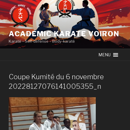
Skip
to
content
ACADEMIC KARATE VOIRON
Karaté – Self-défense – Body-karaté
MENU
Coupe Kumité du 6 novembre
20228127076141005355_n