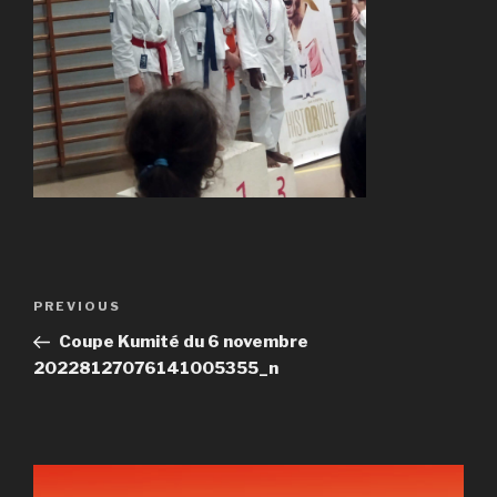
Post
Previous
PREVIOUS
navigation
Post
Coupe Kumité du 6 novembre
20228127076141005355_n