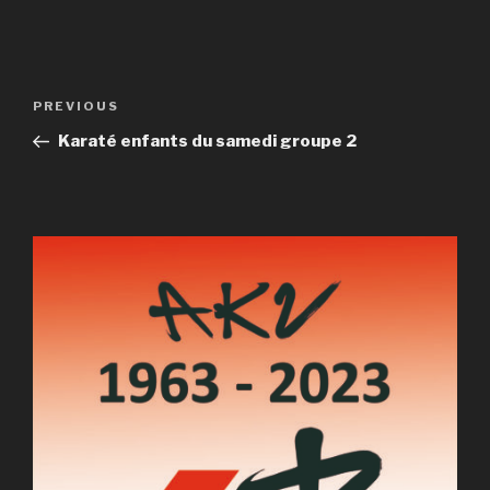
Post
Previous
PREVIOUS
navigation
Post
Karaté enfants du samedi groupe 2