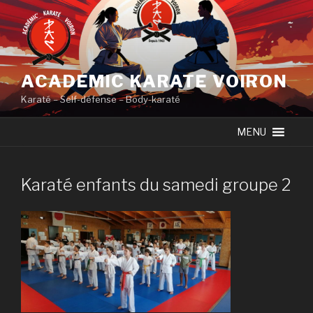
Skip
to
content
ACADEMIC KARATE VOIRON
Karaté – Self-défense – Body-karaté
MENU
Karaté enfants du samedi groupe 2