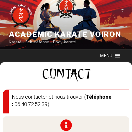
ACADEMIC KARATE VOIRON
Karaté – Self-défense – Body-karaté
MENU
Nous contacter et nous trouver (
Téléphone
:
06.40.72.52.39)