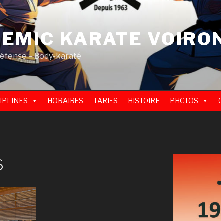
EMIC KARATE VOIRO
défense – Body-karaté
IPLINES
HORAIRES
TARIFS
HISTOIRE
PHOTOS
6