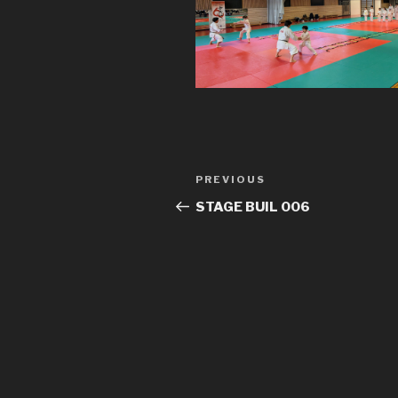
Post
Previous
PREVIOUS
navigation
Post
STAGE BUIL 006