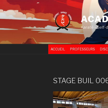
Skip
to
content
ACAD
Karaté – Self-
ACCUEIL
PROFESSEURS
DISC
STAGE BUIL 00