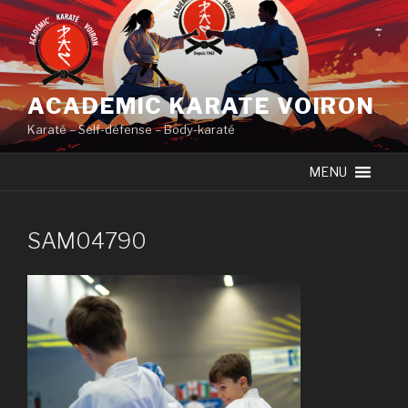
Skip
to
content
ACADEMIC KARATE VOIRON
Karaté – Self-défense – Body-karaté
MENU
SAM04790