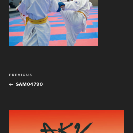
Post
Previous
PREVIOUS
navigation
Post
SAM04790