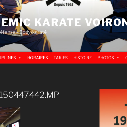
EMIC KARATE VOIRO
défense – Body-karaté
IPLINES
HORAIRES
TARIFS
HISTOIRE
PHOTOS
150447442.MP