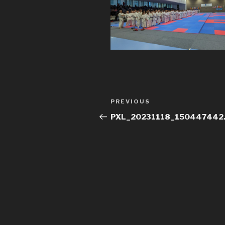
Post
Previous
PREVIOUS
navigation
Post
PXL_20231118_150447442