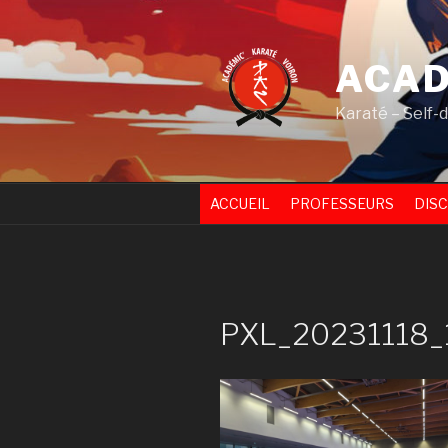
Skip
to
content
ACAD
Karaté – Self-
ACCUEIL
PROFESSEURS
DISC
PXL_20231118_