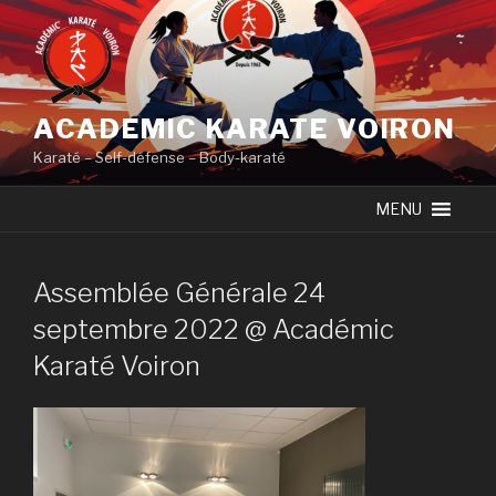
Skip
to
content
ACADEMIC KARATE VOIRON
Karaté – Self-défense – Body-karaté
MENU
Assemblée Générale 24
septembre 2022 @ Académic
Karaté Voiron