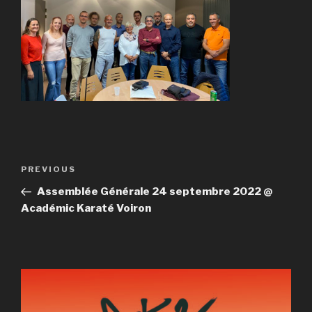
Post
Previous
PREVIOUS
navigation
Post
Assemblée Générale 24 septembre 2022 @
Académic Karaté Voiron