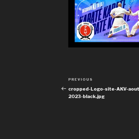
Post
Previous
PREVIOUS
navigation
Post
cropped-Logo-site-AKV-aout
2023-black.jpg