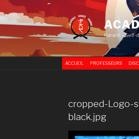
Skip
to
content
ACAD
Karaté – Self-
ACCUEIL
PROFESSEURS
DISC
cropped-Logo-s
black.jpg