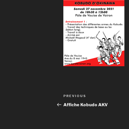
Post
Previous
PREVIOUS
navigation
Post
Affiche Kobudo AKV