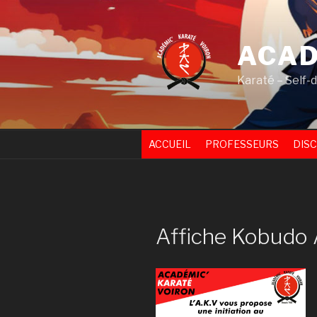
Skip
to
content
ACAD
Karaté – Self-
ACCUEIL
PROFESSEURS
DISC
Affiche Kobudo