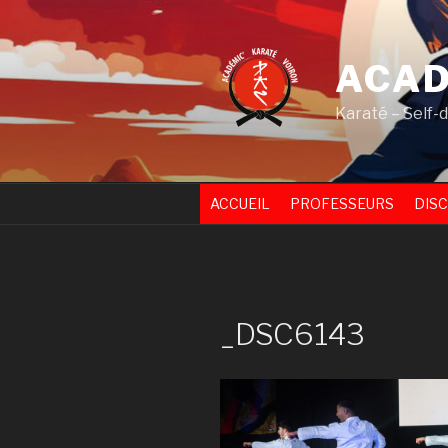
Skip
to
content
ACAD
Karaté – Self-
ACCUEIL
PROFESSEURS
DISC
_DSC6143