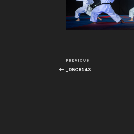
Post
Previous
PREVIOUS
navigation
Post
_DSC6143