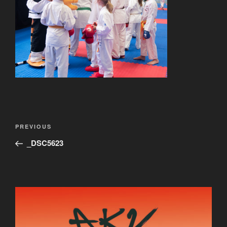
Post
Previous
PREVIOUS
navigation
Post
_DSC5623