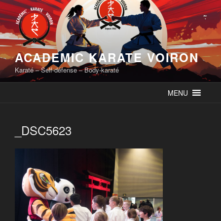
Skip
to
content
ACADEMIC KARATE VOIRON
Karaté – Self-défense – Body-karaté
MENU
_DSC5623