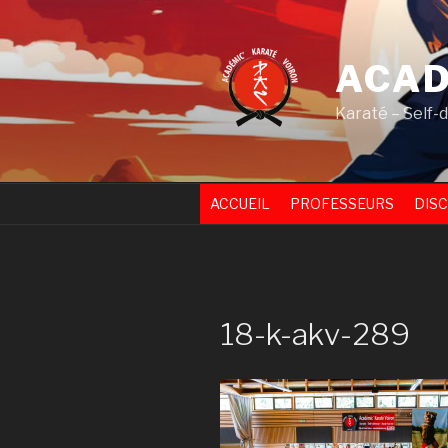
Skip
to
content
ACAD
Karaté – Self-
ACCUEIL
PROFESSEURS
DISC
18-k-akv-289