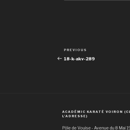
Post
Previous
PREVIOUS
navigation
Post
18-k-akv-289
ACADÉMIC KARATÉ VOIRON (C
L'ADRESSE)
Pôle de Vouise - Avenue du 8 Mai 